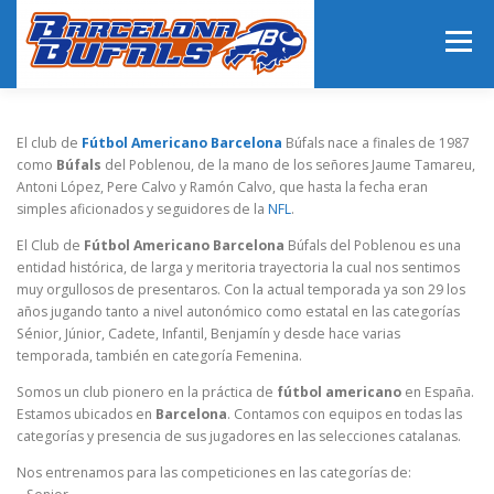
Saltar
al
Menú
contenido
HOME
EQUIPO
HORARIOS
NOTICIAS
El club de
Fútbol Americano Barcelona
Búfals nace a finales de 1987
como
Búfals
del Poblenou, de la mano de los señores Jaume Tamareu,
Antoni López, Pere Calvo y Ramón Calvo, que hasta la fecha eran
simples aficionados y seguidores de la
NFL
.
CALENDARIO
CONTACTO
El Club de
Fútbol Americano Barcelona
Búfals del Poblenou es una
entidad histórica, de larga y meritoria trayectoria la cual nos sentimos
muy orgullosos de presentaros. Con la actual temporada ya son 29 los
años jugando tanto a nivel autonómico como estatal en las categorías
Sénior, Júnior, Cadete, Infantil, Benjamín y desde hace varias
temporada, también en categoría Femenina.
Somos un club pionero en la práctica de
fútbol americano
en España.
Estamos ubicados en
Barcelona
. Contamos con equipos en todas las
categorías y presencia de sus jugadores en las selecciones catalanas.
Nos entrenamos para las competiciones en las categorías de: